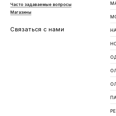
М
Часто задаваемые вопросы
Магазины
М
Cвязаться с нами
Н
Н
О
О
О
П
Р