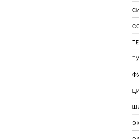
С
С
Т
Т
Ф
Ц
Ш
Э