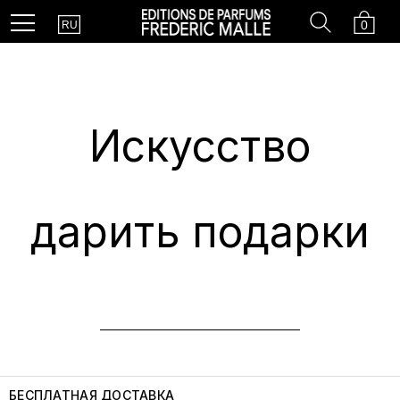
Country
Search
Cart
Menu
0
RU
Искусство
дарить подарки
БЕСПЛАТНАЯ ДОСТАВКА