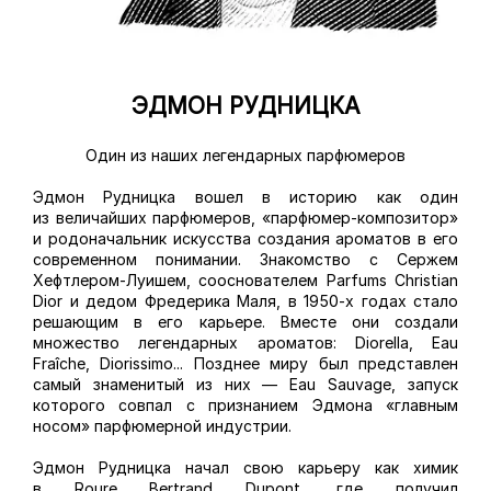
ЭДМОН РУДНИЦКА
Один из наших легендарных парфюмеров
Эдмон Рудницка вошел в историю как один
из величайших парфюмеров, «парфюмер-композитор»
и родоначальник искусства создания ароматов в его
современном понимании. Знакомство с Сержем
Хефтлером-Луишем, сооснователем Parfums Christian
Dior и дедом Фредерика Маля, в 1950-х годах стало
решающим в его карьере. Вместе они создали
множество легендарных ароматов: Diorella, Eau
Fraîche, Diorissimo... Позднее миру был представлен
самый знаменитый из них — Eau Sauvage, запуск
которого совпал с признанием Эдмона «главным
носом» парфюмерной индустрии.
Эдмон Рудницка начал свою карьеру как химик
в Roure Bertrand Dupont, где получил